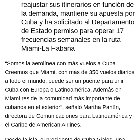
reajustar sus itinerarios en función de
la demanda, mantiene su apuesta por
Cuba y ha solicitado al Departamento
de Estado permiso para operar 17
frecuencias semanales en la ruta
Miami-La Habana
"Somos la aerolínea con más vuelos a Cuba.
Creemos que Miami, con más de 350 vuelos diarios
Guardar como favorito
a todo el mundo, puede ser un puente para unir
Cuba con Europa o Latinoamérica. Además en
Para poder guardar como favorito, primero has de
iniciar sesión con tu cuenta de 14ymedio.
Miami reside la comunidad más importante de
cubanos en el exterior", señaló Martha Pantín,
INICIAR SESIÓN
CANCELAR
directora de Comunicaciones para Latinoamérica y
el Caribe de American Airlines.
Desde la isla, el presidente de Cuba Viajes -una