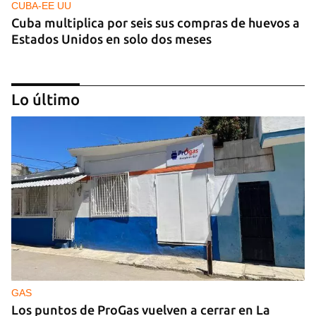
CUBA-EE UU
Cuba multiplica por seis sus compras de huevos a
Estados Unidos en solo dos meses
Lo último
ECONOMÍA
Los economistas calculan que Cuba tardará tres
años en completar una "estabilización de
emergencia"
GAS
Los puntos de ProGas vuelven a cerrar en La