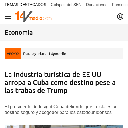
common.go-to-content
TEMAS DESTACADOS
Colapso del SEN
Donaciones
Feminici
Navegación
Economía
Para ayudar a 14ymedio
APOYO
La industria turística de EE UU
arropa a Cuba como destino pese a
las trabas de Trump
El presidente de Insight Cuba defiende que la Isla es un
destino seguro y acogedor para los estadounidenses