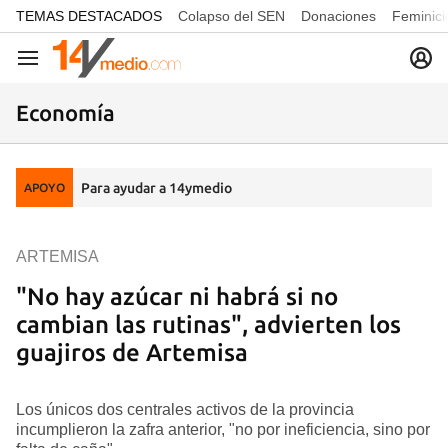
common.go-to-content
TEMAS DESTACADOS
Colapso del SEN
Donaciones
Feminici
Navegación
Economía
Para ayudar a 14ymedio
APOYO
ARTEMISA
"No hay azúcar ni habrá si no
cambian las rutinas", advierten los
guajiros de Artemisa
Los únicos dos centrales activos de la provincia
incumplieron la zafra anterior, "no por ineficiencia, sino por