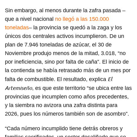
Sin embargo, al menos durante la zafra pasada –
que a nivel nacional
no llegó a las 150.000
toneladas
– la provincia se quedó a la zaga y los
únicos dos centrales activos incumplieron. De un
Guardar como favorito
plan de 7.946 toneladas de azúcar, el 30 de
Para poder guardar como favorito, primero has de
Noviembre produjo menos de la mitad, 3.018, “no
iniciar sesión con tu cuenta de 14ymedio.
por ineficiencia, sino por falta de caña”. El inicio de
la contienda se había retrasado más de un mes por
INICIAR SESIÓN
CANCELAR
El
falta de combustible. El resultado, explica
Artemiseño
, es que este territorio “se ubica entre las
provincias que incumplen como años precedentes,
y la siembra no avizora una zafra distinta para
2026, pues los números también son de asombro”.
“Cada número incumplido tiene detrás obreros y