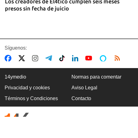
Los creadores de El4tico cumplen seis meses
presos sin fecha de juicio
Síguenos:
14ymedio
Normas para comentar
Privacidad y cookies
Aviso Legal
CUBA-EE UU
Términos y Condiciones
Contacto
Marco Rubio advierte de que La Habana "no
tendrá escapatoria" y que EE UU será implacable