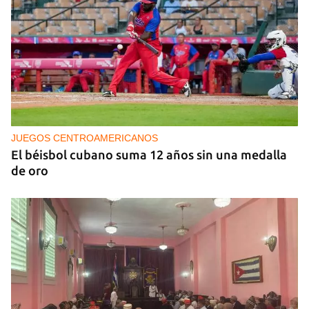
ECONOMÍA
Los economistas calculan que Cuba tardará tres
años en completar una "estabilización de
emergencia"
JUEGOS CENTROAMERICANOS
El béisbol cubano suma 12 años sin una medalla
de oro