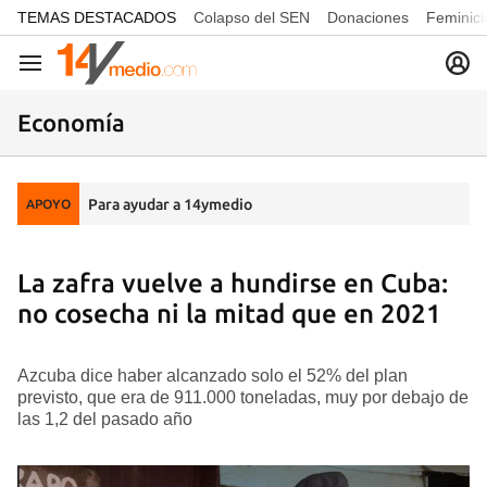
common.go-to-content
TEMAS DESTACADOS
Colapso del SEN
Donaciones
Feminici
Navegación
Economía
Para ayudar a 14ymedio
APOYO
La zafra vuelve a hundirse en Cuba:
no cosecha ni la mitad que en 2021
Azcuba dice haber alcanzado solo el 52% del plan
previsto, que era de 911.000 toneladas, muy por debajo de
las 1,2 del pasado año