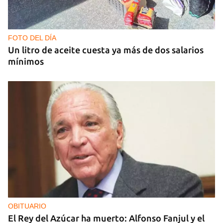
ECONOMÍA
Las reformas son una oportunidad para los
inversores que ya están en Cuba, pero no para los
nuevos
FOTO DEL DÍA
Un litro de aceite cuesta ya más de dos salarios
mínimos
OBITUARIO
El Rey del Azúcar ha muerto: Alfonso Fanjul y el