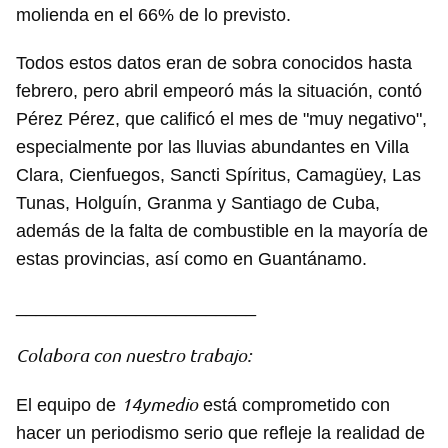
molienda en el 66% de lo previsto.
Todos estos datos eran de sobra conocidos hasta
Guardar como favorito
febrero, pero abril empeoró más la situación, contó
Para poder guardar como favorito, primero has de
Pérez Pérez, que calificó el mes de "muy negativo",
iniciar sesión con tu cuenta de 14ymedio.
especialmente por las lluvias abundantes en Villa
INICIAR SESIÓN
CANCELAR
Clara, Cienfuegos, Sancti Spíritus, Camagüey, Las
Tunas, Holguín, Granma y Santiago de Cuba,
además de la falta de combustible en la mayoría de
estas provincias, así como en Guantánamo.
________________________
Colabora con nuestro trabajo:
14ymedio
El equipo de
está comprometido con
hacer un periodismo serio que refleje la realidad de