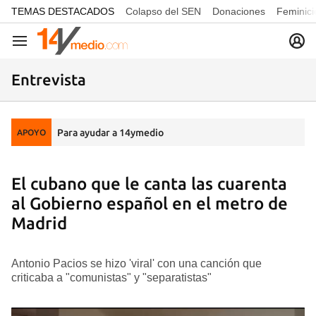
common.go-to-content
TEMAS DESTACADOS
Colapso del SEN
Donaciones
Feminici
Navegación
Entrevista
Para ayudar a 14ymedio
APOYO
El cubano que le canta las cuarenta
al Gobierno español en el metro de
Madrid
Antonio Pacios se hizo 'viral' con una canción que
criticaba a "comunistas" y "separatistas"