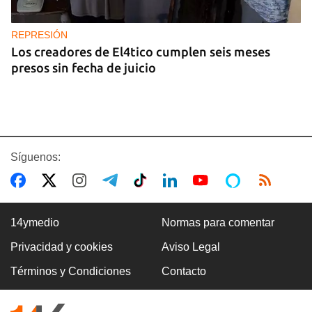
REPRESIÓN
Los creadores de El4tico cumplen seis meses
presos sin fecha de juicio
Síguenos:
14ymedio
Normas para comentar
Privacidad y cookies
Aviso Legal
BANCARIZACIÓN
Términos y Condiciones
Contacto
La ausencia de un mercado de divisas operativo
explica la escasez de efectivo en moneda