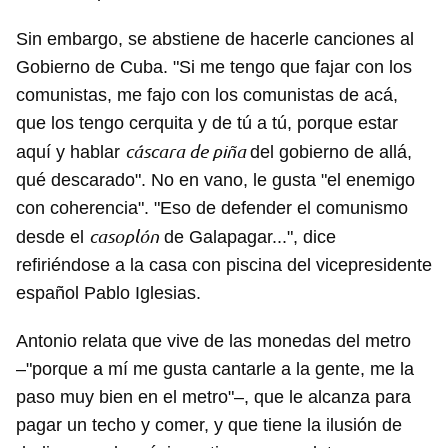
Sin embargo, se abstiene de hacerle canciones al
Gobierno de Cuba. "Si me tengo que fajar con los
comunistas, me fajo con los comunistas de acá,
que los tengo cerquita y de tú a tú, porque estar
cáscara de piña
aquí y hablar
del gobierno de allá,
qué descarado". No en vano, le gusta "el enemigo
con coherencia". "Eso de defender el comunismo
casoplón
desde el
de Galapagar...", dice
refiriéndose a la casa con piscina del vicepresidente
español Pablo Iglesias.
Antonio relata que vive de las monedas del metro
–"porque a mí me gusta cantarle a la gente, me la
Guardar como favorito
paso muy bien en el metro"–, que le alcanza para
Para poder guardar como favorito, primero has de
pagar un techo y comer, y que tiene la ilusión de
iniciar sesión con tu cuenta de 14ymedio.