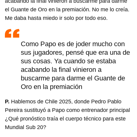
acabando la final vinieron a buscarme para darme
el Guante de Oro en la premiación. No me lo creía.
Me daba hasta miedo ir solo por todo eso.
Como Papo es de joder mucho con
sus jugadores, pensé que era una de
Guardar como favorito
sus cosas. Ya cuando se estaba
Para poder guardar como favorito, primero has de
acabando la final vinieron a
iniciar sesión con tu cuenta de 14ymedio.
buscarme para darme el Guante de
Oro en la premiación
INICIAR SESIÓN
CANCELAR
P.
Hablemos de Chile 2025, donde Pedro Pablo
Pereira sustituyó a Papo como entrenador principal
¿Qué pronóstico traía el cuerpo técnico para este
Mundial Sub 20?