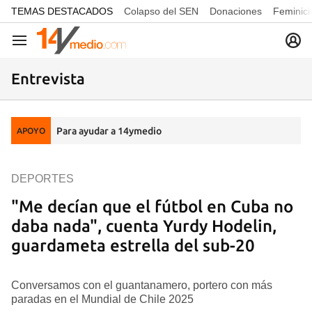
common.go-to-content
TEMAS DESTACADOS
Colapso del SEN
Donaciones
Feminici
Navegación
Entrevista
Para ayudar a 14ymedio
APOYO
DEPORTES
"Me decían que el fútbol en Cuba no
daba nada", cuenta Yurdy Hodelin,
guardameta estrella del sub-20
Conversamos con el guantanamero, portero con más
paradas en el Mundial de Chile 2025