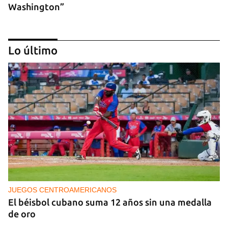
Washington”
Lo último
ENTREVISTA
"El sector turístico cubano necesita un
renacimiento con cambios profundos"
JUEGOS CENTROAMERICANOS
El béisbol cubano suma 12 años sin una medalla
de oro