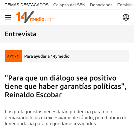
common.go-to-content
TEMAS DESTACADOS
Colapso del SEN
Donaciones
Feminici
Navegación
Entrevista
Para ayudar a 14ymedio
APOYO
"Para que un diálogo sea positivo
tiene que haber garantías políticas",
Reinaldo Escobar
Los protagonistas necesitarán prudencia para no ir
demasiado lejos ni excesivamente rápido, pero habrán de
tener audacia para no quedarse rezagados