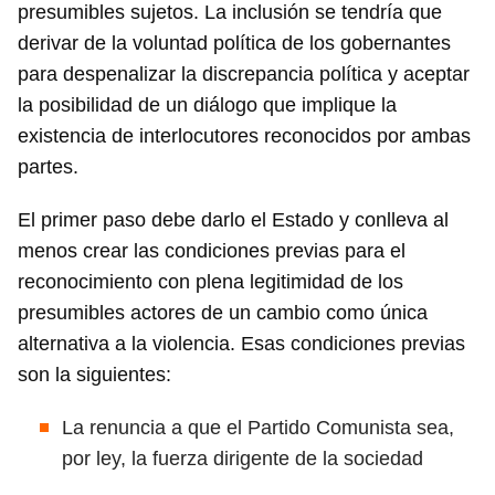
presumibles sujetos. La inclusión se tendría que
Para poder guardar como favorito, primero has de
derivar de la voluntad política de los gobernantes
iniciar sesión con tu cuenta de 14ymedio.
para despenalizar la discrepancia política y aceptar
la posibilidad de un diálogo que implique la
INICIAR SESIÓN
CANCELAR
existencia de interlocutores reconocidos por ambas
partes.
El primer paso debe darlo el Estado y conlleva al
menos crear las condiciones previas para el
reconocimiento con plena legitimidad de los
presumibles actores de un cambio como única
alternativa a la violencia. Esas condiciones previas
son la siguientes:
La renuncia a que el Partido Comunista sea,
por ley, la fuerza dirigente de la sociedad