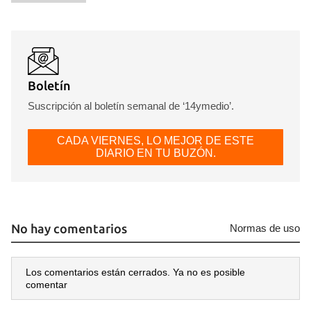
Guardar como favorito
Boletín
Para poder guardar como favorito, primero has de
Suscripción al boletín semanal de ‘14ymedio’.
iniciar sesión con tu cuenta de 14ymedio.
CADA VIERNES, LO MEJOR DE ESTE
INICIAR SESIÓN
CANCELAR
DIARIO EN TU BUZÓN.
No hay comentarios
Normas de uso
Los comentarios están cerrados. Ya no es posible
comentar