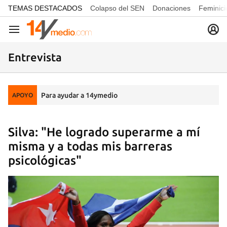
common.go-to-content
TEMAS DESTACADOS
Colapso del SEN
Donaciones
Feminici
Navegación
Entrevista
Para ayudar a 14ymedio
APOYO
Silva: "He logrado superarme a mí
misma y a todas mis barreras
psicológicas"