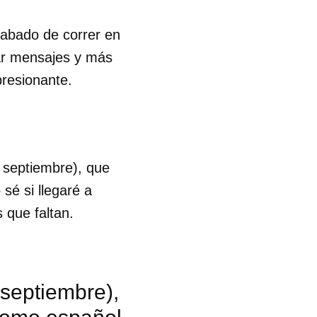
cabado de correr en
gar mensajes y más
presionante.
 septiembre), que
sé si llegaré a
 que faltan.
 septiembre),
 tu