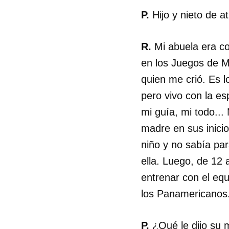
P.
Hijo y nieto de 
R.
Mi abuela era co
en los Juegos de M
quien me crió. Es l
pero vivo con la es
mi guía, mi todo... 
madre en sus inicio
niño y no sabía pa
ella. Luego, de 12
entrenar con el eq
los Panamericanos
P.
¿Qué le dijo su