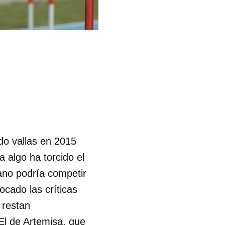
do vallas en 2015
 algo ha torcido el
ano podría competir
cado las críticas
s restan
 El de Artemisa, que