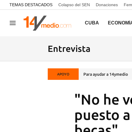
common.go-to-content
TEMAS DESTACADOS
Colapso del SEN
Donaciones
Femi
CUBA
ECONOMÍ
Navegación
Entrevista
Para ayudar a 14ymedio
APOYO
"No he v
puesto a 
becas"