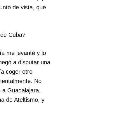
unto de vista, que
r de Cuba?
a me levanté y lo
 negó a disputar una
ía coger otro
 mentalmente. No
s a Guadalajara.
a de Ateltismo, y