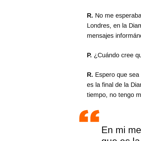
R.
No me esperaba 
Londres, en la Dia
mensajes informánd
P.
¿Cuándo cree que
R.
Espero que sea r
es la final de la D
tiempo, no tengo m
Guar
En mi men
Para
cuen