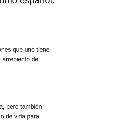
como español.
R
ones que uno tiene
 arrepiento de
a, pero también
to de vida para