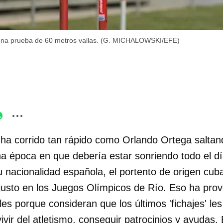
una prueba de 60 metros vallas. (G. MICHALOWSKI/EFE)
ha corrido tan rápido como Orlando Ortega saltan
a época en que debería estar sonriendo todo el día
u nacionalidad española, el portento de origen cub
justo en los Juegos Olímpicos de Río. Eso ha provo
ales porque consideran que los últimos 'fichajes' le
vivir del atletismo, conseguir patrocinios y ayudas.