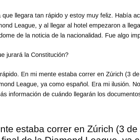
que llegara tan rápido y estoy muy feliz. Había a
mond League, y al llegar al hotel empezaron a lle
ome de la noticia de la nacionalidad. Fue algo im
 jurará la Constitución?
ápido. En mi mente estaba correr en Zúrich (3 de
iamond League, ya como español. Era mi ilusión. No 
ás información de cuándo llegarán los documentos
dar como favorito
te estaba correr en Zúrich (3 de
 poder guardar como favorito, primero has de iniciar sesión con
ta de 14ymedio.