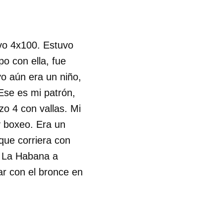
evo 4x100. Estuvo
o con ella, fue
yo aún era un niño,
 Ese es mi patrón,
izo 4 con vallas. Mi
y boxeo. Era un
que corriera con
a La Habana a
r con el bronce en