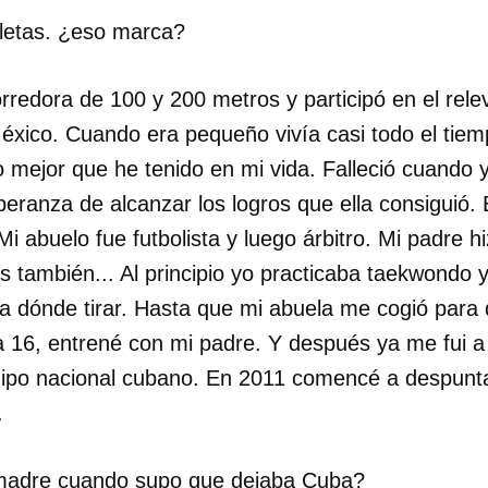
atletas. ¿eso marca?
rredora de 100 y 200 metros y participó en el rel
éxico. Cuando era pequeño vivía casi todo el tiemp
o mejor que he tenido en mi vida. Falleció cuando 
peranza de alcanzar los logros que ella consiguió.
Mi abuelo fue futbolista y luego árbitro. Mi padre h
s también... Al principio yo practicaba taekwondo 
ra dónde tirar. Hasta que mi abuela me cogió para 
 a 16, entrené con mi padre. Y después ya me fui 
uipo nacional cubano. En 2011 comencé a despunta
.
 madre cuando supo que dejaba Cuba?