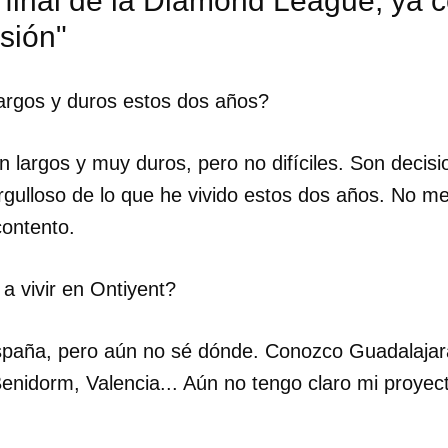
 final de la Diamond League, ya 
usión"
INICIAR SESIÓN
CANCELA
rgos y duros estos dos años?
 largos y muy duros, pero no difíciles. Son decisi
rgulloso de lo que he vivido estos dos años. No me
ontento.
a vivir en Ontiyent?
spaña, pero aún no sé dónde. Conozco Guadalajar
enidorm, Valencia... Aún no tengo claro mi proyec