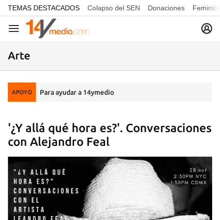
common.go-to-content
TEMAS DESTACADOS
Colapso del SEN
Donaciones
Feminici
Navegación
Arte
Para ayudar a 14ymedio
APOYO
'¿Y allá qué hora es?'. Conversaciones
con Alejandro Feal