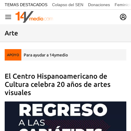
common.go-to-content
TEMAS DESTACADOS
Colapso del SEN
Donaciones
Feminici
Navegación
Arte
Para ayudar a 14ymedio
APOYO
El Centro Hispanoamericano de
Cultura celebra 20 años de artes
visuales