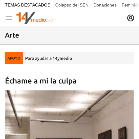
common.go-to-content
TEMAS DESTACADOS
Colapso del SEN
Donaciones
Feminici
Navegación
Arte
Para ayudar a 14ymedio
APOYO
Échame a mi la culpa