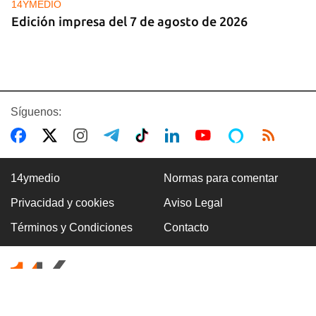
14YMEDIO
Edición impresa del 7 de agosto de 2026
Síguenos:
14ymedio
Normas para comentar
Privacidad y cookies
Aviso Legal
DEPORTACIONES EE UU
Términos y Condiciones
Contacto
El ICE envía a la fuerza a migrantes, entre ellos
cuatro cubanos, a la República Centroafricana