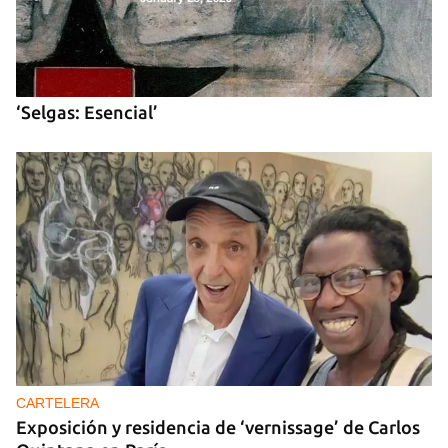
‘Selgas: Esencial’
Guardar como favorito
Para poder guardar como favorito, primero has de
iniciar sesión con tu cuenta de 14ymedio.
INICIAR SESIÓN
CANCELAR
CARTELERA
Exposición y residencia de ‘vernissage’ de Carlos