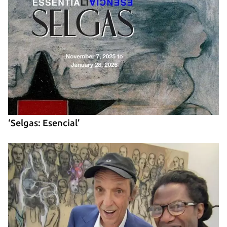
Para poder guardar como favorito, primero has de
iniciar sesión con tu cuenta de 14ymedio.
INICIAR SESIÓN
CANCELAR
‘Selgas: Esencial’