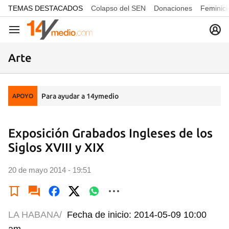
common.go-to-content
TEMAS DESTACADOS
Colapso del SEN
Donaciones
Feminici
Navegación
Arte
Para ayudar a 14ymedio
APOYO
Exposición Grabados Ingleses de los
Siglos XVIII y XIX
20 de mayo 2014 - 19:51
LA HABANA/
Fecha de inicio: 2014-05-09 10:00