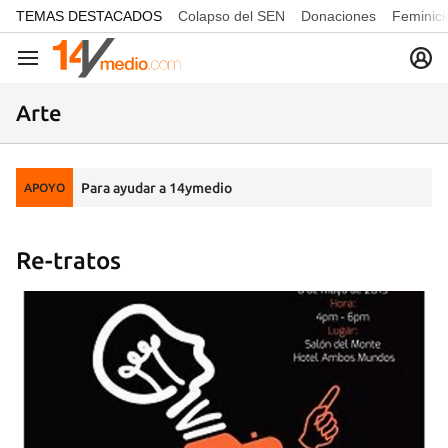
common.go-to-content
TEMAS DESTACADOS
Colapso del SEN
Donaciones
Feminici
Navegación
Arte
Para ayudar a 14ymedio
APOYO
Re-tratos