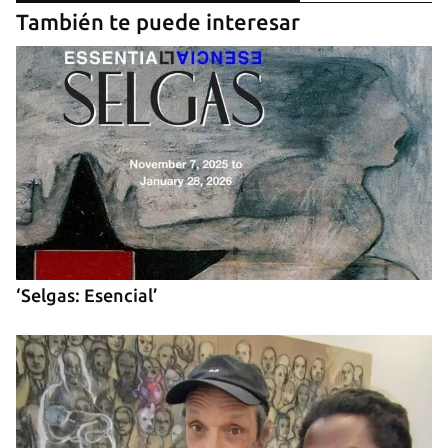
Guardar como favorito
También te puede interesar
Para poder guardar como favorito, primero has de
iniciar sesión con tu cuenta de 14ymedio.
INICIAR SESIÓN
CANCELAR
‘Selgas: Esencial’