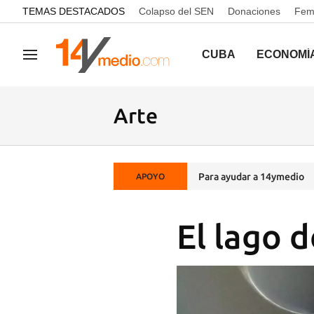
common.go-to-content
TEMAS DESTACADOS
Colapso del SEN
Donaciones
Femi
CUBA
ECONOMÍ
Navegación
Arte
Para ayudar a 14ymedio
APOYO
El lago d