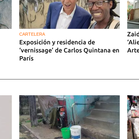
Zai
CARTELERA
Exposición y residencia de
‘Ali
‘vernissage’ de Carlos Quintana en
Art
París
nos