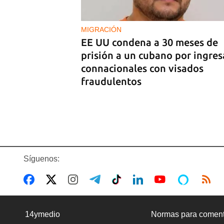
en Madrid
MIGRACIÓN
EE UU condena a 30 meses de
prisión a un cubano por ingres
connacionales con visados
fraudulentos
Síguenos:
EE UU duplica sus ventas de
combustible al sector privado
14ymedio
Normas para coment