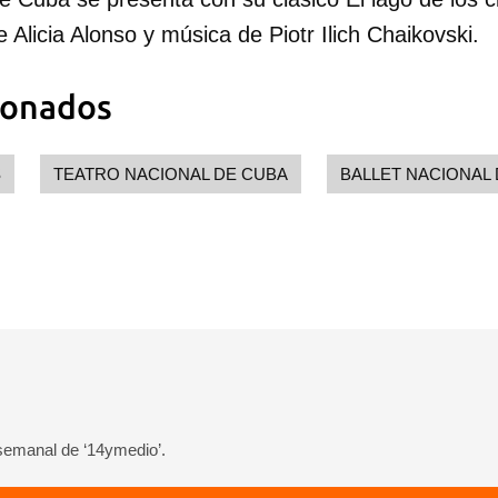
e Alicia Alonso y música de Piotr Ilich Chaikovski.
ionados
S
TEATRO NACIONAL DE CUBA
BALLET NACIONAL
dar como favorito
 poder guardar como favorito, primero has de iniciar sesión con
ta de 14ymedio.
INICIAR SESIÓN
CANCELA
 semanal de ‘14ymedio’.