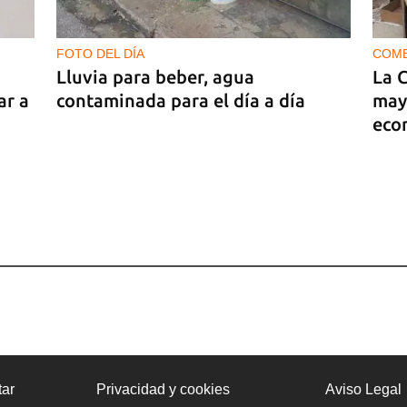
FOTO DEL DÍA
COM
Lluvia para beber, agua
La 
ar a
contaminada para el día a día
may
eco
ar
Privacidad y cookies
Aviso Legal