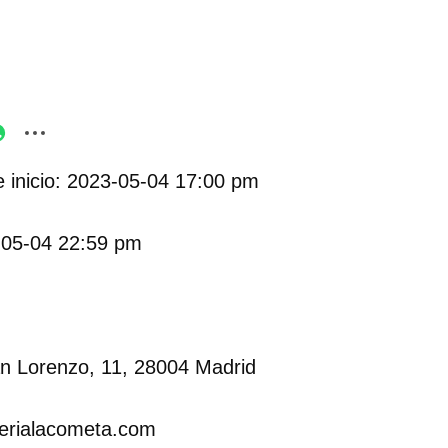
 inicio: 2023-05-04 17:00 pm
-05-04 22:59 pm
dar como favorito
 poder guardar como favorito, primero has de iniciar sesión con
ta de 14ymedio.
an Lorenzo, 11, 28004 Madrid
INICIAR SESIÓN
CANCELA
lerialacometa.com