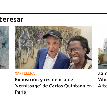
teresar
Zai
CARTELERA
Exposición y residencia de
‘Ali
‘vernissage’ de Carlos Quintana en
Art
París