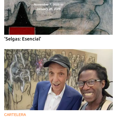
Guardar como favorito
‘Selgas: Esencial’
Para poder guardar como favorito, primero has de
iniciar sesión con tu cuenta de 14ymedio.
INICIAR SESIÓN
CANCELAR
CARTELERA