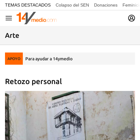
common.go-to-content
TEMAS DESTACADOS
Colapso del SEN
Donaciones
Feminici
Navegación
Arte
Para ayudar a 14ymedio
APOYO
Retozo personal