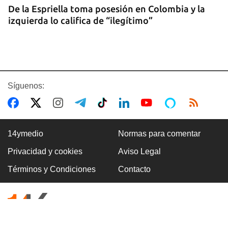
De la Espriella toma posesión en Colombia y la
izquierda lo califica de “ilegítimo”
Síguenos:
14ymedio
Normas para comentar
Privacidad y cookies
Aviso Legal
BOXEO
Términos y Condiciones
Contacto
El boxeo masculino cubano se quedó sin títulos
en Santo Domingo