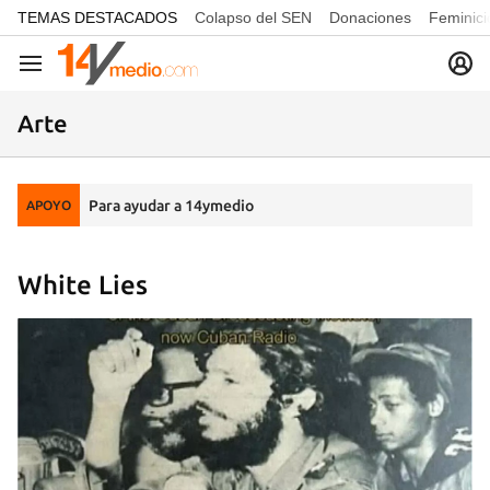
common.go-to-content
TEMAS DESTACADOS
Colapso del SEN
Donaciones
Feminici
Navegación
Arte
Para ayudar a 14ymedio
APOYO
White Lies