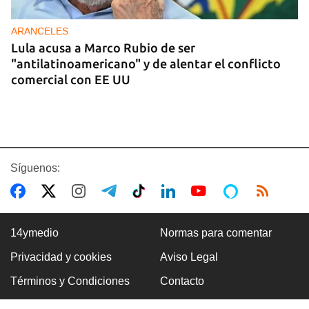
ARANCELES
Lula acusa a Marco Rubio de ser
"antilatinoamericano" y de alentar el conflicto
comercial con EE UU
Síguenos:
14ymedio
Normas para comentar
Privacidad y cookies
Aviso Legal
GASOLINA
Términos y Condiciones
Contacto
En la Vía Blanca surgen puestos de venta de