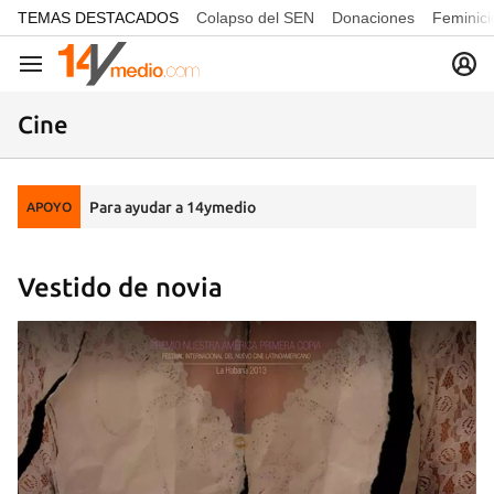
common.go-to-content
TEMAS DESTACADOS
Colapso del SEN
Donaciones
Feminici
Navegación
Cine
Para ayudar a 14ymedio
APOYO
Vestido de novia