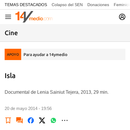
common.go-to-content
TEMAS DESTACADOS
Colapso del SEN
Donaciones
Feminici
Navegación
Cine
Para ayudar a 14ymedio
APOYO
Isla
Documental de Lenia Sainiut Tejera, 2013, 29 min.
20 de mayo 2014 - 19:56