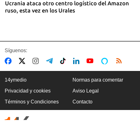
Ucrania ataca otro centro logístico del Amazon
ruso, esta vez en los Urales
Síguenos:
14ymedio
Normas para comentar
Privacidad y cookies
Aviso Legal
VENEZUELA
Términos y Condiciones
Contacto
El chavismo y la oposición dan los primeros pasos
en el diálogo con la transición en la agenda