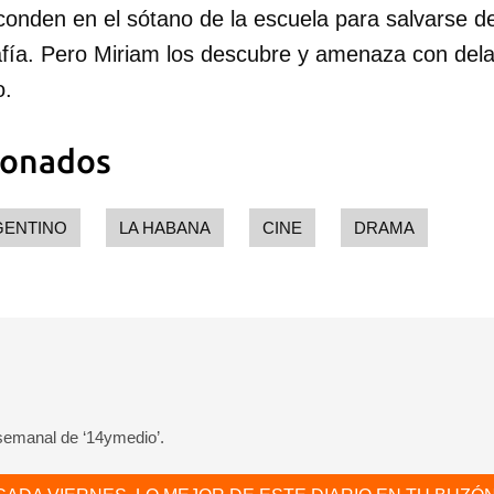
onden en el sótano de la escuela para salvarse de
ía. Pero Miriam los descubre y amenaza con delata
o.
ionados
GENTINO
LA HABANA
CINE
DRAMA
 semanal de ‘14ymedio’.
dar como favorito