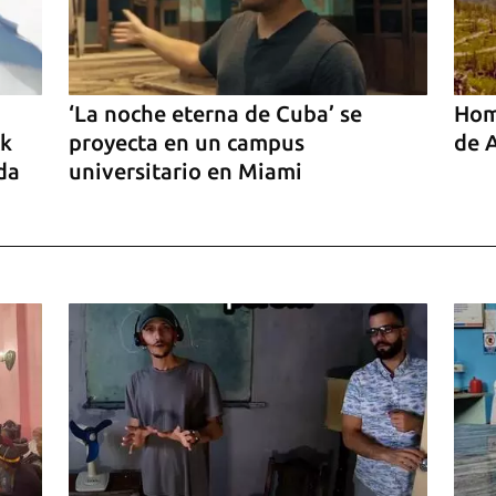
‘La noche eterna de Cuba’ se
Home
ck
proyecta en un campus
de 
da
universitario en Miami
o’,
iño