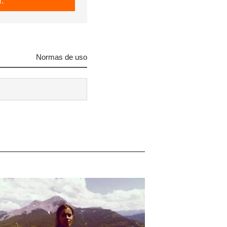
.
 tu
R
Normas de uso