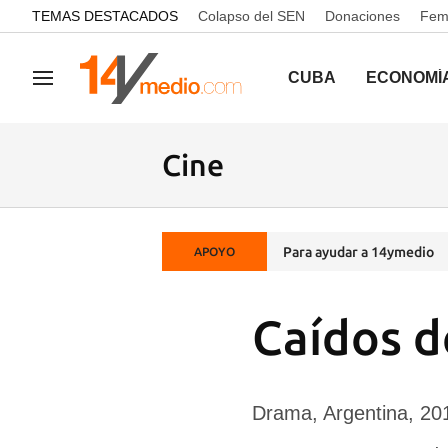
common.go-to-content
TEMAS DESTACADOS
Colapso del SEN
Donaciones
Femi
CUBA
ECONOMÍ
Navegación
Cine
Para ayudar a 14ymedio
APOYO
Caídos d
Drama, Argentina, 20