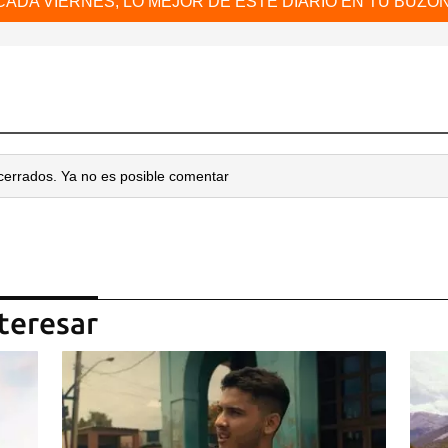
CADA VIERNES, LO MEJOR DE ESTE DIARIO EN TU BUZÓN
 poder guardar como favorito, primero has de iniciar sesión con
ta de 14ymedio.
INICIAR SESIÓN
CANCELA
cerrados. Ya no es posible comentar
teresar