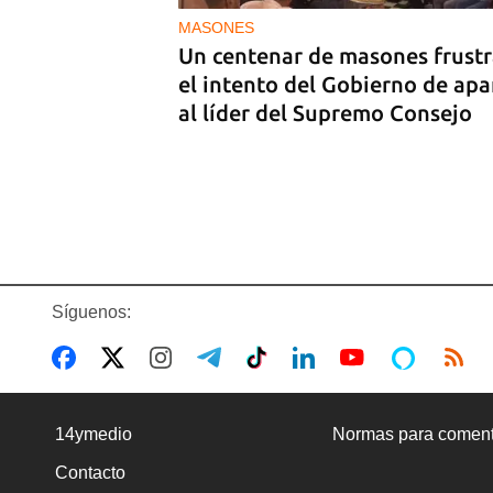
MASONES
Un centenar de masones frust
el intento del Gobierno de apa
al líder del Supremo Consejo
Síguenos:
CUBA-EE UU
Marco Rubio advierte de que 
14ymedio
Normas para coment
Habana "no tendrá escapatoria
Contacto
que EE UU será implacable