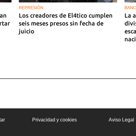
REPRESIÓN
BANC
ran
Los creadores de El4tico cumplen
La 
rtar
seis meses presos sin fecha de
divi
juicio
esc
nac
La
ar
Privacidad y cookies
Aviso Legal
" y