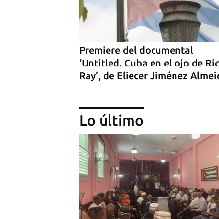
Premiere del documental
‘Untitled. Cuba en el ojo de Ri
Ray’, de Eliecer Jiménez Almei
Lo último
Estreno del documental ‘Chirin
del cineasta cubano Jorge Sol