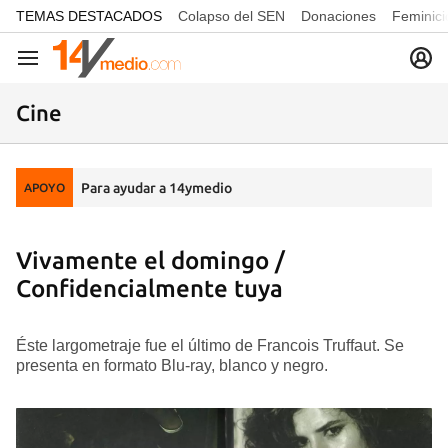
common.go-to-content
TEMAS DESTACADOS
Colapso del SEN
Donaciones
Feminici
Navegación
Cine
Para ayudar a 14ymedio
APOYO
Vivamente el domingo /
Confidencialmente tuya
Éste largometraje fue el último de Francois Truffaut. Se
presenta en formato Blu-ray, blanco y negro.