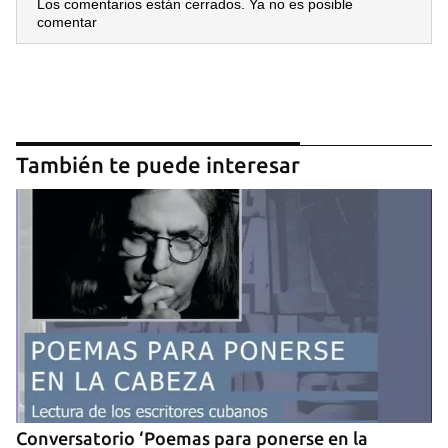
Los comentarios están cerrados. Ya no es posible
comentar
También te puede interesar
Guardar como favorito
Para poder guardar como favorito, primero has de
iniciar sesión con tu cuenta de 14ymedio.
Conversatorio ‘Poemas para ponerse en la
INICIAR SESIÓN
CANCELAR