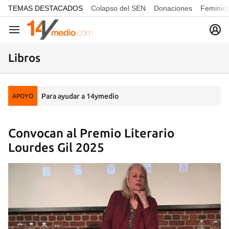
common.go-to-content
TEMAS DESTACADOS
Colapso del SEN
Donaciones
Feminici
Navegación
Libros
Para ayudar a 14ymedio
APOYO
Convocan al Premio Literario
Lourdes Gil 2025