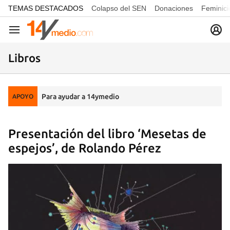
common.go-to-content
TEMAS DESTACADOS
Colapso del SEN
Donaciones
Feminici
Navegación
Libros
Para ayudar a 14ymedio
APOYO
Presentación del libro ‘Mesetas de
espejos’, de Rolando Pérez