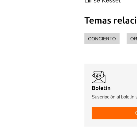
Llinse Kessel.
Temas relac
CONCIERTO
OR
Guar
Para
cuen
Boletín
Suscripción al boletín