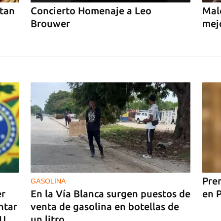
ntan
Concierto Homenaje a Leo
Mal
Brouwer
mejo
Prem
GASOLINA
er
En la Vía Blanca surgen puestos de
en 
ntar
venta de gasolina en botellas de
UU
un litro