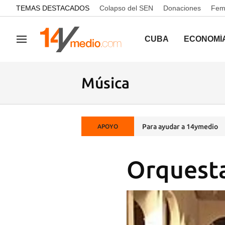
common.go-to-content
TEMAS DESTACADOS
Colapso del SEN
Donaciones
Femi
CUBA
ECONOMÍ
Navegación
Música
Para ayudar a 14ymedio
APOYO
Orquesta