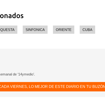
ionados
QUESTA
SINFONICA
ORIENTE
CUBA
dar como favorito
 poder guardar como favorito, primero has de iniciar sesión con
ta de 14ymedio.
INICIAR SESIÓN
CANCELA
 semanal de ‘14ymedio’.
CADA VIERNES, LO MEJOR DE ESTE DIARIO EN TU BUZÓN