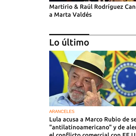
Martirio & Raúl Rodríguez Ca
a Marta Valdés
Lo último
Arturo Sandoval en concierto
junto a Chucho Valdés
ARANCELES
Lula acusa a Marco Rubio de s
"antilatinoamericano" y de ale
el conflicto comercial con EE 