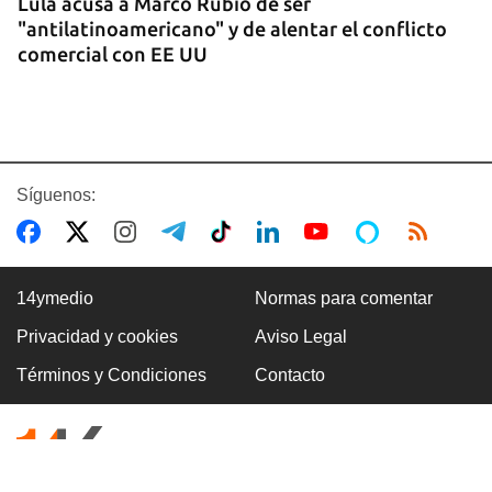
Lula acusa a Marco Rubio de ser
"antilatinoamericano" y de alentar el conflicto
comercial con EE UU
Síguenos:
14ymedio
Normas para comentar
Privacidad y cookies
Aviso Legal
GASOLINA
Términos y Condiciones
Contacto
En la Vía Blanca surgen puestos de venta de
gasolina en botellas de un litro