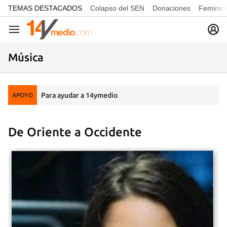
common.go-to-content
TEMAS DESTACADOS
Colapso del SEN
Donaciones
Feminici
Navegación
Música
Para ayudar a 14ymedio
APOYO
De Oriente a Occidente