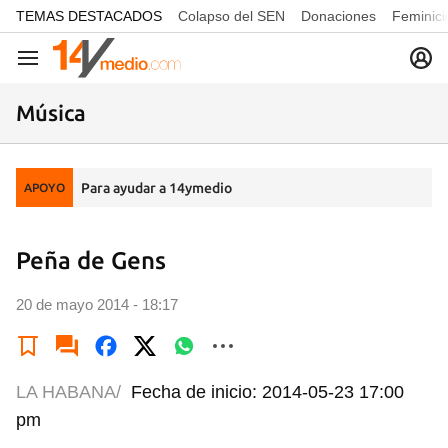
common.go-to-content
TEMAS DESTACADOS
Colapso del SEN
Donaciones
Feminici
Navegación
Música
Para ayudar a 14ymedio
APOYO
Peña de Gens
20 de mayo 2014 - 18:17
LA HABANA/
Fecha de inicio: 2014-05-23 17:00
pm