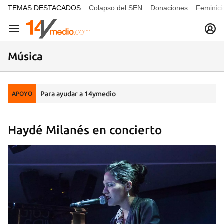
common.go-to-content
TEMAS DESTACADOS
Colapso del SEN
Donaciones
Feminici
Navegación
Música
Para ayudar a 14ymedio
APOYO
Haydé Milanés en concierto