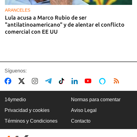
ARANCELES
Lula acusa a Marco Rubio de ser
"antilatinoamericano" y de alentar el conflicto
comercial con EE UU
Síguenos:
14ymedio
Normas para comentar
Privacidad y cookies
Aviso Legal
GASOLINA
Términos y Condiciones
Contacto
En la Vía Blanca surgen puestos de venta de
gasolina en botellas de un litro