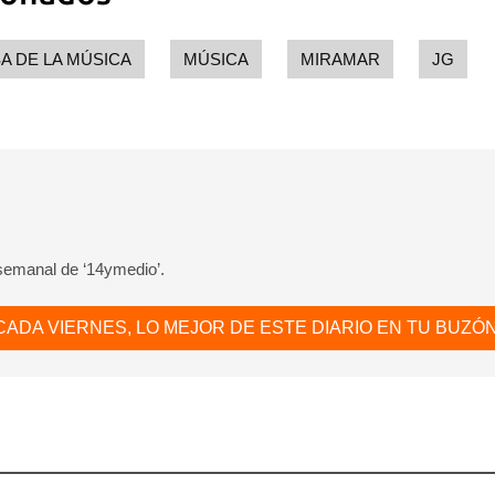
A DE LA MÚSICA
MÚSICA
MIRAMAR
JG
 semanal de ‘14ymedio’.
CADA VIERNES, LO MEJOR DE ESTE DIARIO EN TU BUZÓN
dar como favorito
 poder guardar como favorito, primero has de iniciar sesión con
ta de 14ymedio.