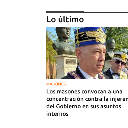
Lo último
Arturo Sandoval en concierto
junto a Chucho Valdés
MASONES
Los masones convocan a una
concentración contra la injere
del Gobierno en sus asuntos
internos