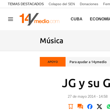
common.go-to-content
TEMAS DESTACADOS
Colapso del SEN
Donaciones
Femi
CUBA
ECONOMÍ
Navegación
Música
Para ayudar a 14ymedio
APOYO
JG y su 
27 de mayo 2014 - 14:58