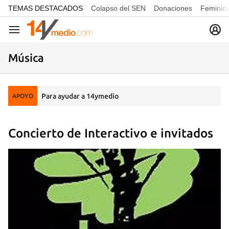
common.go-to-content
TEMAS DESTACADOS
Colapso del SEN
Donaciones
Feminici
Navegación
Música
Para ayudar a 14ymedio
APOYO
Concierto de Interactivo e invitados