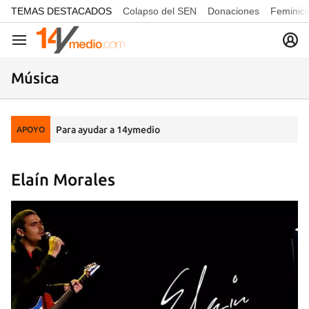
common.go-to-content
TEMAS DESTACADOS
Colapso del SEN
Donaciones
Feminici
Navegación
Música
Para ayudar a 14ymedio
APOYO
Elaín Morales