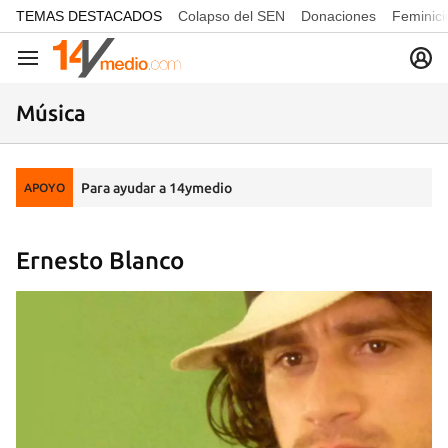
common.go-to-content
TEMAS DESTACADOS
Colapso del SEN
Donaciones
Feminici
Navegación
Música
Para ayudar a 14ymedio
APOYO
Ernesto Blanco