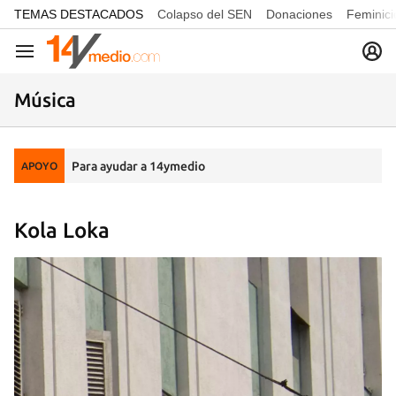
common.go-to-content
TEMAS DESTACADOS
Colapso del SEN
Donaciones
Feminici
Navegación
Música
Para ayudar a 14ymedio
APOYO
Kola Loka