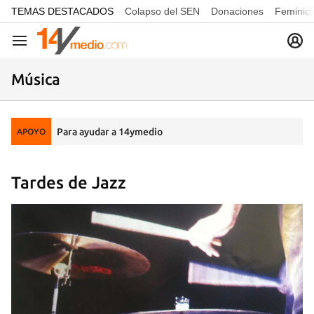
common.go-to-content
TEMAS DESTACADOS
Colapso del SEN
Donaciones
Feminici
Navegación
Música
Para ayudar a 14ymedio
APOYO
Tardes de Jazz