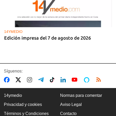
14YMEDIO
Edición impresa del 7 de agosto de 2026
Síguenos:
14ymedio
Normas para comentar
Privacidad y cookies
Aviso Legal
DEPORTACIONES EE UU
Términos y Condiciones
Contacto