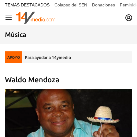
common.go-to-content
TEMAS DESTACADOS
Colapso del SEN
Donaciones
Feminici
Navegación
Música
Para ayudar a 14ymedio
APOYO
Waldo Mendoza