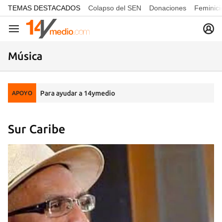
common.go-to-content
TEMAS DESTACADOS
Colapso del SEN
Donaciones
Feminici
Navegación
Música
Para ayudar a 14ymedio
APOYO
Sur Caribe