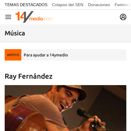
common.go-to-content
TEMAS DESTACADOS
Colapso del SEN
Donaciones
Feminici
Navegación
Música
Para ayudar a 14ymedio
APOYO
Ray Fernández