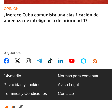
OPINIÓN
¿Merece Cuba comunista una clasificación de
amenaza de inteligencia de prioridad 1?
Síguenos:
14ymedio
Normas para comentar
Privacidad y cookies
Aviso Legal
ASALTOS
Términos y Condiciones
Contacto
"Cuba entera es una boca de lobo"