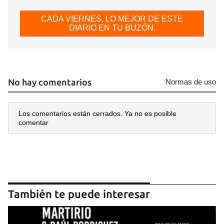
CADA VIERNES, LO MEJOR DE ESTE
DIARIO EN TU BUZÓN.
No hay comentarios
Normas de uso
Los comentarios están cerrados. Ya no es posible
comentar
Guardar como favorito
También te puede interesar
Para poder guardar como favorito, primero has de
iniciar sesión con tu cuenta de 14ymedio.