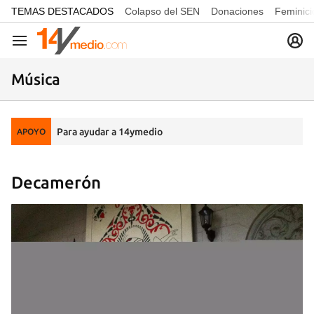
common.go-to-content
TEMAS DESTACADOS
Colapso del SEN
Donaciones
Feminici
Navegación
Música
Para ayudar a 14ymedio
APOYO
Decamerón