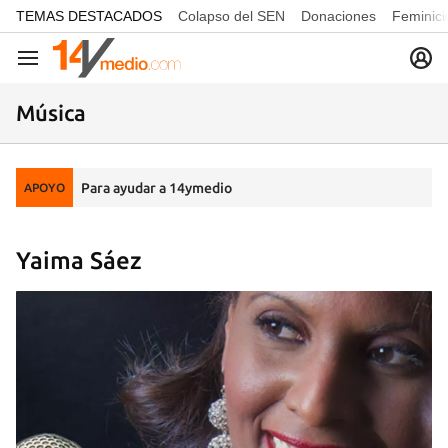
common.go-to-content
TEMAS DESTACADOS
Colapso del SEN
Donaciones
Feminici
Navegación
Música
Para ayudar a 14ymedio
APOYO
Yaima Sáez