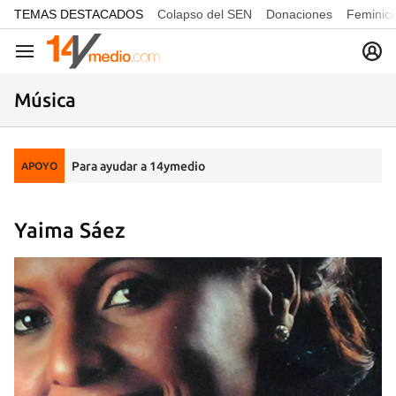
common.go-to-content
TEMAS DESTACADOS
Colapso del SEN
Donaciones
Feminici
Navegación
Música
Para ayudar a 14ymedio
APOYO
Yaima Sáez