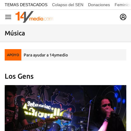
common.go-to-content
TEMAS DESTACADOS
Colapso del SEN
Donaciones
Feminici
Navegación
Música
Para ayudar a 14ymedio
APOYO
Los Gens