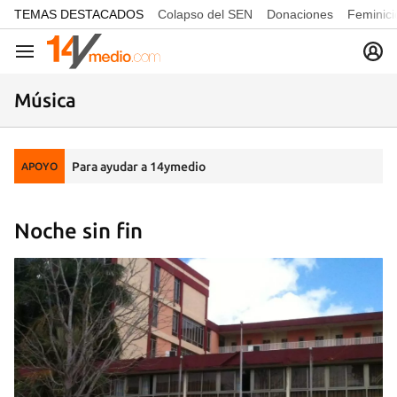
common.go-to-content
TEMAS DESTACADOS
Colapso del SEN
Donaciones
Feminici
Navegación
Música
Para ayudar a 14ymedio
APOYO
Noche sin fin