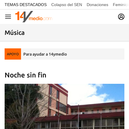
common.go-to-content
TEMAS DESTACADOS
Colapso del SEN
Donaciones
Feminici
Navegación
Música
Para ayudar a 14ymedio
APOYO
Noche sin fin