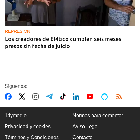
REPRESIÓN
Los creadores de El4tico cumplen seis meses
presos sin fecha de juicio
Síguenos:
14ymedio
Normas para comentar
Privacidad y cookies
Aviso Legal
BANCARIZACIÓN
Términos y Condiciones
Contacto