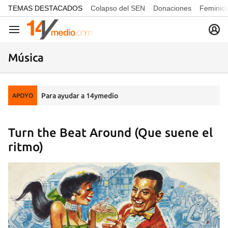
common.go-to-content
TEMAS DESTACADOS
Colapso del SEN
Donaciones
Feminici
Navegación
Música
Para ayudar a 14ymedio
APOYO
Turn the Beat Around (Que suene el
ritmo)