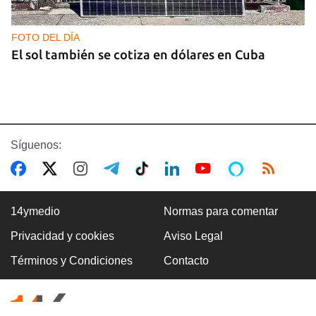
FOTO DEL DÍA
El sol también se cotiza en dólares en Cuba
Síguenos:
14ymedio
Normas para comentar
Privacidad y cookies
Aviso Legal
GAS
Términos y Condiciones
Contacto
Los puntos de ProGas vuelven a cerrar en La
Habana tras agotarse las balitas de gas en
dólares