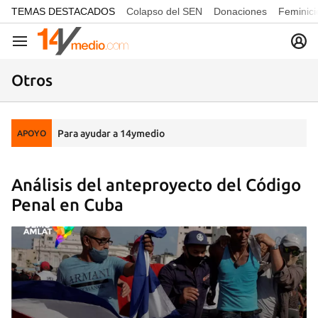
common.go-to-content
TEMAS DESTACADOS
Colapso del SEN
Donaciones
Feminici
Navegación
Otros
Para ayudar a 14ymedio
APOYO
Análisis del anteproyecto del Código
Penal en Cuba