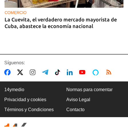
COMERCIO
La Cuevita, el verdadero mercado mayorista de
Cuba, abastece la economía nacional
Síguenos:
14ymedio
Normas para comentar
Privacidad y cookies
Aviso Legal
EE UU duplica sus ventas de combustible al
Términos y Condiciones
Contacto
sector privado cubano