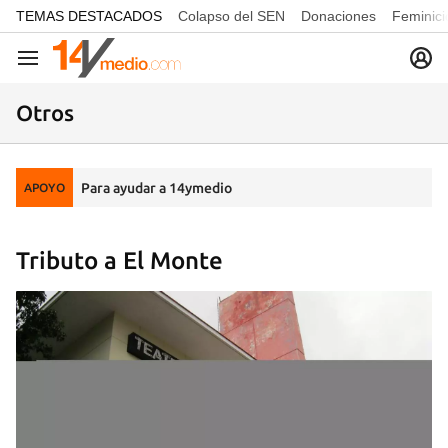
common.go-to-content
TEMAS DESTACADOS
Colapso del SEN
Donaciones
Feminici
Navegación
Otros
Para ayudar a 14ymedio
APOYO
Tributo a El Monte