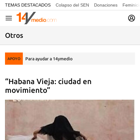
common.go-to-content
TEMAS DESTACADOS
Colapso del SEN
Donaciones
Feminici
Navegación
Otros
Para ayudar a 14ymedio
APOYO
“Habana Vieja: ciudad en
movimiento”