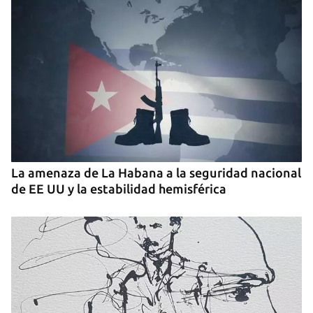
Guardar como favorito
La amenaza de La Habana a la seguridad nacional
Para poder guardar como favorito, primero has de
de EE UU y la estabilidad hemisférica
iniciar sesión con tu cuenta de 14ymedio.
INICIAR SESIÓN
CANCELAR