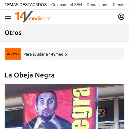
common.go-to-content
TEMAS DESTACADOS
Colapso del SEN
Donaciones
Feminici
Navegación
Otros
Para ayudar a 14ymedio
APOYO
La Obeja Negra