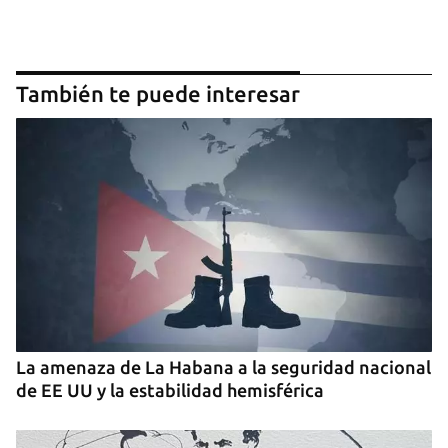
También te puede interesar
Guardar como favorito
Para poder guardar como favorito, primero has de
iniciar sesión con tu cuenta de 14ymedio.
La amenaza de La Habana a la seguridad nacional
INICIAR SESIÓN
CANCELAR
de EE UU y la estabilidad hemisférica