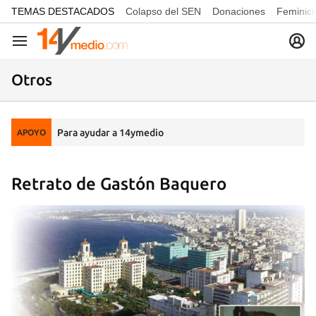
common.go-to-content
TEMAS DESTACADOS
Colapso del SEN
Donaciones
Feminici
Navegación
Otros
Para ayudar a 14ymedio
APOYO
Retrato de Gastón Baquero